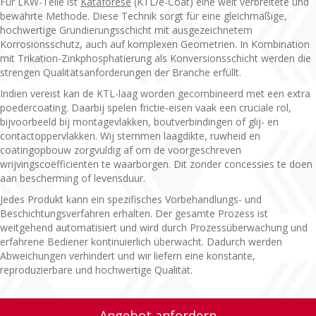
Für LKW-Teile ist
Kataforese
(KTL/e-Coat) eine weit verbreitete und
bewährte Methode. Diese Technik sorgt für eine gleichmäßige,
hochwertige Grundierungsschicht mit ausgezeichnetem
Korrosionsschutz, auch auf komplexen Geometrien. In Kombination
mit Trikation-Zinkphosphatierung als Konversionsschicht werden die
strengen Qualitätsanforderungen der Branche erfüllt.
Indien vereist kan de KTL-laag worden gecombineerd met een extra
poedercoating. Daarbij spelen frictie-eisen vaak een cruciale rol,
bijvoorbeeld bij montagevlakken, boutverbindingen of glij- en
contactoppervlakken. Wij stemmen laagdikte, ruwheid en
coatingopbouw zorgvuldig af om de voorgeschreven
wrijvingscoëfficiënten te waarborgen. Dit zonder concessies te doen
aan bescherming of levensduur.
Jedes Produkt kann ein spezifisches Vorbehandlungs- und
Beschichtungsverfahren erhalten. Der gesamte Prozess ist
weitgehend automatisiert und wird durch Prozessüberwachung und
erfahrene Bediener kontinuierlich überwacht. Dadurch werden
Abweichungen verhindert und wir liefern eine konstante,
reproduzierbare und hochwertige Qualität.
Angebot anfordern