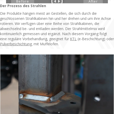
Der Prozess des Strahlen
Die Produkte hängen meist an Gestellen, die sich durch die
geschlossenen Strahlkabinen hin und her drehen und um ihre Achse
rotieren. Wir verfügen über eine Reihe von Strahlkabinen, die
abwechselnd be- und entladen werden. Der Strahlmittelmix wird
kontinuierlich gemessen und ergänzt. Nach diesem Vorgang folgt
eine reguläre Vorbehandlung, geeignet für
KTL
(e-Beschichtung) oder
Pulverbeschichtung.
mit Muffelofen.